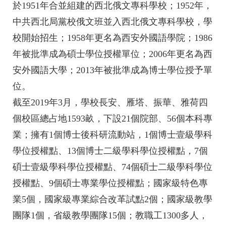
於1951年合並組建的西北俄文專科學校；1952年，
中共西北局黨校俄文班並入西北俄文專科學校，學
校開始招生；1958年更名為西安外國語學院；1986
年被批準成為碩士學位授權單位；2006年更名為西
安外國語大學；2013年被批準成為博士學位授予單
位。
截至2019年3月，學校長安、雁塔、振華、雅荷四
個校區總占地1593畝，下設21個院部、56個本科專
業；擁有1個博士後科研流動站，1個博士壹級學科
學位授權點、13個博士二級學科學位授權點，7個
碩士壹級學科學位授權點、74個碩士二級學科學位
授權點、9個碩士專業學位授權點；國家級特色專
業5個，國家級專業綜合改革試點2個；國家級教學
團隊1個，省級教學團隊15個；教職工1300多人，