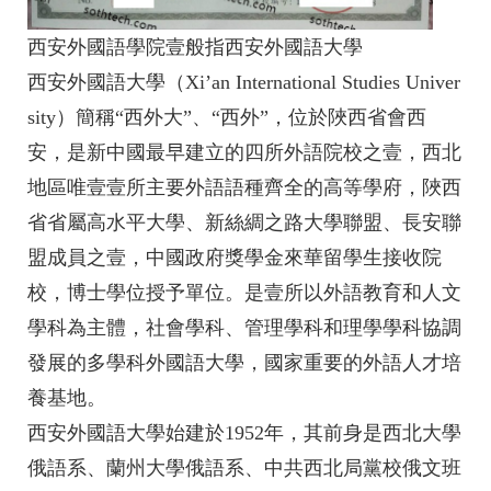
西安外國語學院壹般指西安外國語大學
西安外國語大學（Xi’an International Studies Univer
sity）簡稱“西外大”、“西外”，位於陜西省會西
安，是新中國最早建立的四所外語院校之壹，西北
地區唯壹壹所主要外語語種齊全的高等學府，陜西
省省屬高水平大學、新絲綢之路大學聯盟、長安聯
盟成員之壹，中國政府獎學金來華留學生接收院
校，博士學位授予單位。是壹所以外語教育和人文
學科為主體，社會學科、管理學科和理學學科協調
發展的多學科外國語大學，國家重要的外語人才培
養基地。
西安外國語大學始建於1952年，其前身是西北大學
俄語系、蘭州大學俄語系、中共西北局黨校俄文班