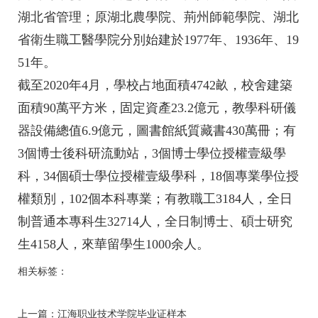
湖北省管理；原湖北農學院、荊州師範學院、湖北
省衛生職工醫學院分別始建於1977年、1936年、19
51年。
截至2020年4月，學校占地面積4742畝，校舍建築
面積90萬平方米，固定資產23.2億元，教學科研儀
器設備總值6.9億元，圖書館紙質藏書430萬冊；有
3個博士後科研流動站，3個博士學位授權壹級學
科，34個碩士學位授權壹級學科，18個專業學位授
權類別，102個本科專業；有教職工3184人，全日
制普通本專科生32714人，全日制博士、碩士研究
生4158人，來華留學生1000余人。
相关标签：
上一篇：
江海职业技术学院毕业证样本