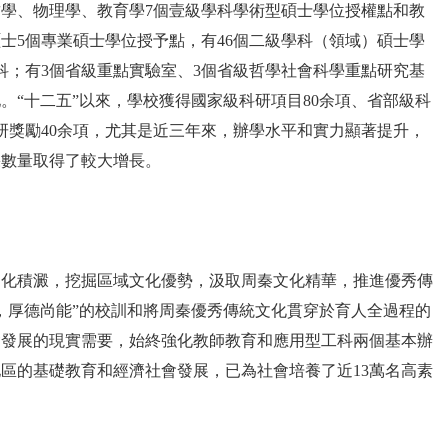
學、物理學、教育學7個壹級學科學術型碩士學位授權點和教
士5個專業碩士學位授予點，有46個二級學科（領域）碩士學
科；有3個省級重點實驗室、3個省級哲學社會科學重點研究基
。“十二五”以來，學校獲得國家級科研項目80余項、省部級科
研獎勵40余項，尤其是近三年來，辦學水平和實力顯著提升，
果數量取得了較大增長。
文化積澱，挖掘區域文化優勢，汲取周秦文化精華，推進優秀傳
，厚德尚能”的校訓和將周秦優秀傳統文化貫穿於育人全過程的
會發展的現實需要，始終強化教師教育和應用型工科兩個基本辦
區的基礎教育和經濟社會發展，已為社會培養了近13萬名高素