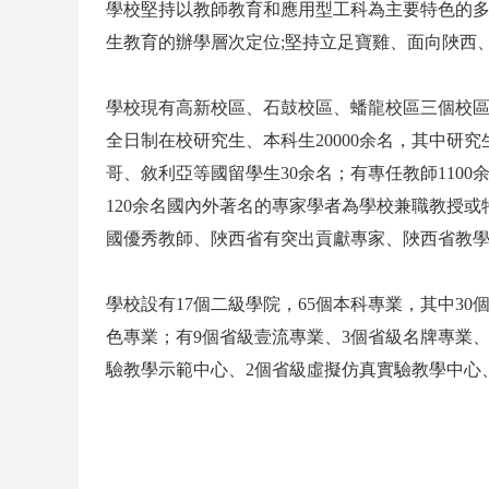
學校堅持以教師教育和應用型工科為主要特色的多
生教育的辦學層次定位;堅持立足寶雞、面向陜西
學校現有高新校區、石鼓校區、蟠龍校區三個校區，
全日制在校研究生、本科生20000余名，其中研
哥、敘利亞等國留學生30余名；有專任教師1100
120余名國內外著名的專家學者為學校兼職教授或
國優秀教師、陜西省有突出貢獻專家、陜西省教
學校設有17個二級學院，65個本科專業，其中3
色專業；有9個省級壹流專業、3個省級名牌專業、
驗教學示範中心、2個省級虛擬仿真實驗教學中心