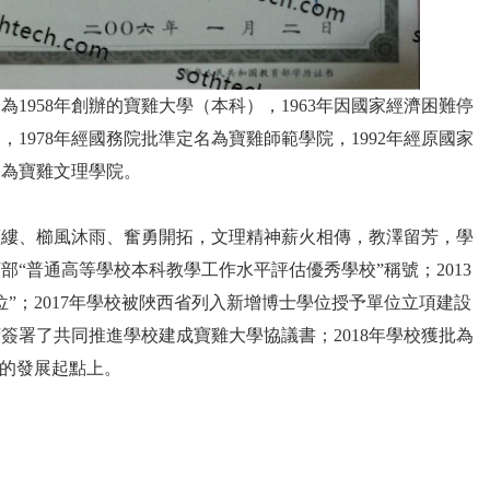
1958年創辦的寶雞大學（本科），1963年因國家經濟困難停
，1978年經國務院批準定名為寶雞師範學院，1992年經原國家
名為寶雞文理學院。
藍縷、櫛風沐雨、奮勇開拓，文理精神薪火相傳，教澤留芳，學
部“普通高等學校本科教學工作水平評估優秀學校”稱號；2013
”；2017年學校被陜西省列入新增博士學位授予單位立項建設
府簽署了共同推進學校建成寶雞大學協議書；2018年學校獲批為
新的發展起點上。