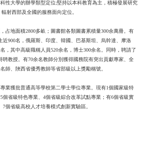
科性大學的辦學類型定位;堅持以本科教育為主，積極發展研究
、輻射西部及全國的服務面向定位。
占地面積2800多畝；圖書館各類圖書累積量300余萬冊。有
究生近900名，俄羅斯、印度、韓國、巴基斯坦、烏幹達、摩洛
余名，其中高級職稱人員520余名，博士300余名。同時，聘請了
特聘教授。有70余名教師分別獲得國務院有突出貢獻專家、全
學名師、陜西省優秀教師等省部級以上獎勵稱號。
0個專業獲批普通高等學校第二學士學位專業。現有1個國家級特
5個省級特色專業、4個省級綜合改革試點專業；有6個省級實
、7個省級高校人才培養模式創新實驗區。