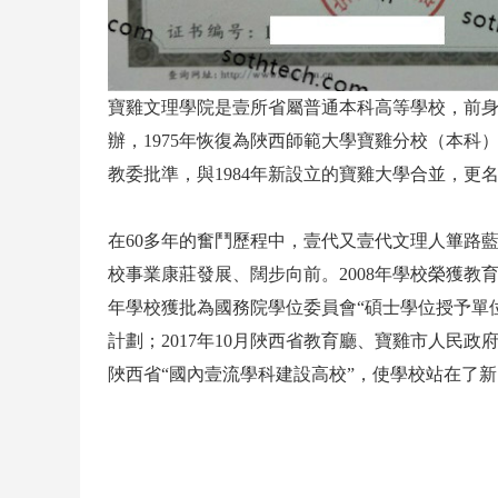
寶雞文理學院是壹所省屬普通本科高等學校，前身為
辦，1975年恢復為陜西師範大學寶雞分校（本科）
教委批準，與1984年新設立的寶雞大學合並，更
在60多年的奮鬥歷程中，壹代又壹代文理人篳路
校事業康莊發展、闊步向前。2008年學校榮獲教育
年學校獲批為國務院學位委員會“碩士學位授予單位
計劃；2017年10月陜西省教育廳、寶雞市人民政
陜西省“國內壹流學科建設高校”，使學校站在了