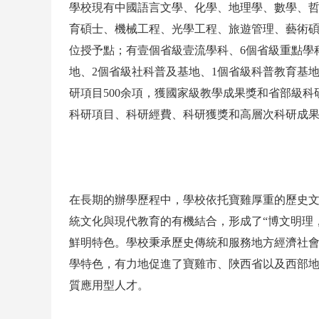
學校現有中國語言文學、化學、地理學、數學、哲
育碩士、機械工程、光學工程、旅遊管理、藝術碩
位授予點；有壹個省級壹流學科、6個省級重點學
地、2個省級社科普及基地、1個省級科普教育基地
研項目500余項，獲國家級教學成果獎和省部級科
科研項目、科研經費、科研獲獎和高層次科研成
在長期的辦學歷程中，學校依托寶雞厚重的歷史
統文化與現代教育的有機結合，形成了“博文明理
鮮明特色。學校秉承歷史傳統和服務地方經濟社
學特色，有力地促進了寶雞市、陜西省以及西部地
質應用型人才。