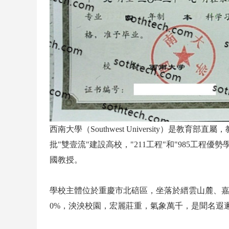
西南大學（Southwest University）是
批"雙壹流"建設高校，"211工程"和"985工
國教授。
學校主體位於重慶市北碚區，坐落於縉雲山麓、嘉陵
0%，泱泱校園，宏麗莊重，氣象萬千，是聞名遐