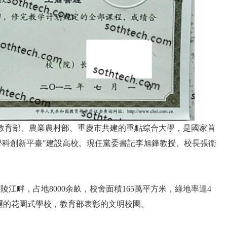
教育部直屬，教育部、農業農村部、重慶市共建的重點綜合大學，是國家首
程優勢學科創新平臺"建設高校。現任黨委書記李旭鋒教授、校長張衛
江畔，占地8000余畝，校舍面積165萬平方米，綠地率達4
邇的花園式學校，教育部表彰的文明校園。