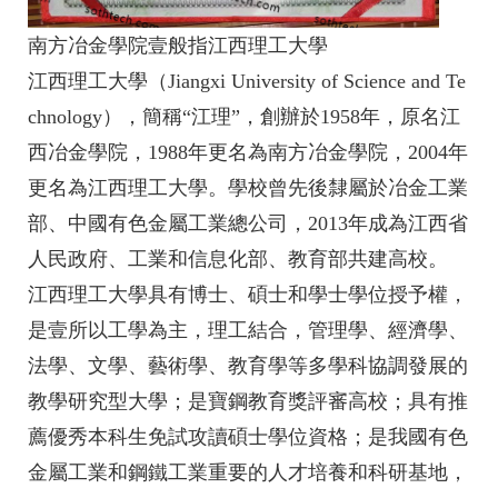
南方冶金學院壹般指江西理工大學
江西理工大學（Jiangxi University of Science and Te
chnology），簡稱“江理”，創辦於1958年，原名江
西冶金學院，1988年更名為南方冶金學院，2004年
更名為江西理工大學。學校曾先後隸屬於冶金工業
部、中國有色金屬工業總公司，2013年成為江西省
人民政府、工業和信息化部、教育部共建高校。
江西理工大學具有博士、碩士和學士學位授予權，
是壹所以工學為主，理工結合，管理學、經濟學、
法學、文學、藝術學、教育學等多學科協調發展的
教學研究型大學；是寶鋼教育獎評審高校；具有推
薦優秀本科生免試攻讀碩士學位資格；是我國有色
金屬工業和鋼鐵工業重要的人才培養和科研基地，