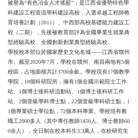
被譽為“有色冶金人才搖籃”；是江西省優勢特色學
科建設工程壹流學科建設高校，入選卓越工程師教
育培養計劃（2011）、中西部高校基礎能力建設工
程（二期），先後被教育部評為全國畢業生就業典
型經驗高校、全國創新創業典型經驗高校。
學校校本部位於國家歷史文化名城——江西省贛州
市。截至2020年7月，學校在贛州、南昌兩地有5個
校區，占地面積共計3700余畝。學校現有17個教學
學院，18個科研院所，擁有1個全國示範院士工作
站、1個博士後科研流動站、1個博士後科研工作
站、2個壹級學科博士點，22個壹級學科碩士點，1
1個專業碩士學位點，72個本科專業。學校現有教
職工2000多人（其中專任教師1450人、博士教師60
0余人），全日制在校本科生3.3萬人，在校研究生